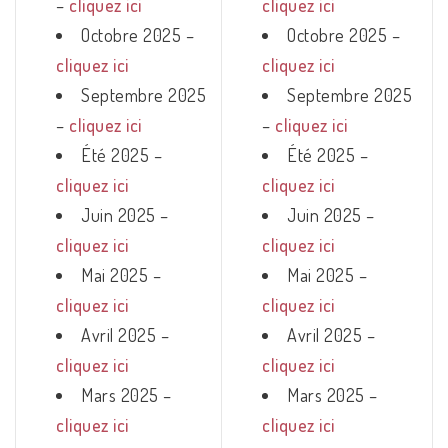
–
cliquez ici
cliquez ici
Octobre 2025 –
Octobre 2025 –
cliquez ici
cliquez ici
Septembre 2025
Septembre 2025
–
cliquez ici
–
cliquez ici
Été 2025 –
Été 2025 –
cliquez ici
cliquez ici
Juin 2025 –
Juin 2025 –
cliquez ici
cliquez ici
Mai 2025 –
Mai 2025 –
cliquez ici
cliquez ici
Avril 2025 –
Avril 2025 –
cliquez ici
cliquez ici
Mars 2025 –
Mars 2025 –
cliquez ici
cliquez ici