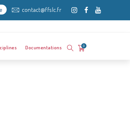
contact@ffslc.fr
e
0
ciplines
Documentations