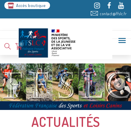
Accès boutique
contact@ffslc.fr
0
ACTUALITÉS