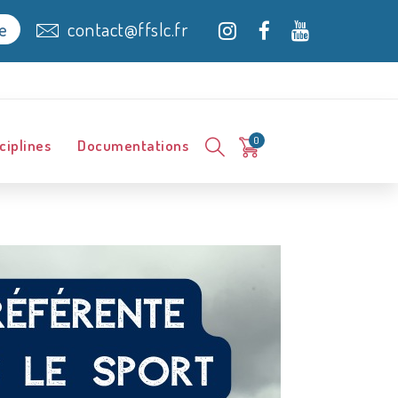
contact@ffslc.fr
e
0
ciplines
Documentations