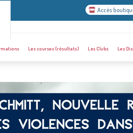
Accès boutiqu
ormations
Les courses (résultats)
Les Clubs
Les Dis