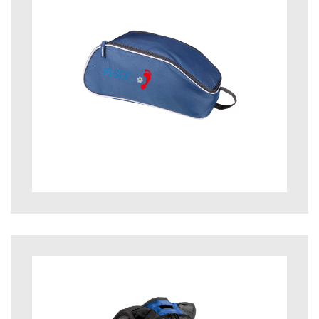
12,00
€
25,00
€