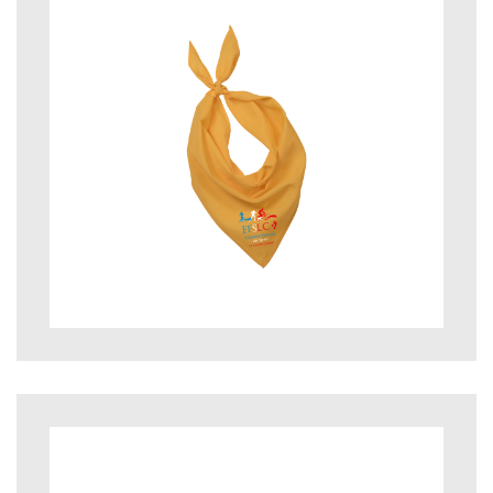
4,95
€