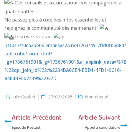
Des conseils et astuces pour nos compagnons à
quatre pattes
Ne passez plus à côté des infos essentielles et
rejoignez la communauté dès maintenant !
Inscrivez-vous ici
https://t0ca2ae06.emailsys2a.net/263/451/ffd0fb668d/
subscribe/form.html?
_g=1736761901&_g=1736761901&al_applink_data=%7B
%22qpl_join_id%22:%2234BA6CE4-EBD1-4FD1-9C16-
84E4BFE67439%22%7D
27/02/2025
Non classé
Julie Goubet
Article Précédent
Article Suivant
Episode Petcast
Appel à candidature