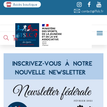
Accès boutique
contact@ffslc.fr
0