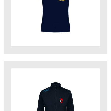
47,10
€