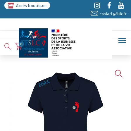
Accès boutique
contact@ffslc.fr
0