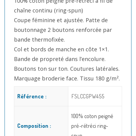
100% coton peigné pré-rétréci à fil de
chaîne continu (ring-spun)
Coupe féminine et ajustée. Patte de
boutonnage 2 boutons renforcée par
bande thermofixée.
Col et bords de manche en côte 1×1.
Bande de propreté dans l’encolure.
Boutons ton sur ton. Coutures latérales.
Marquage broderie face. Tissu 180 g/m².
Référence :
FSLCCGPW455
100% coton peigné
Composition :
pré-rétréci ring-
spun